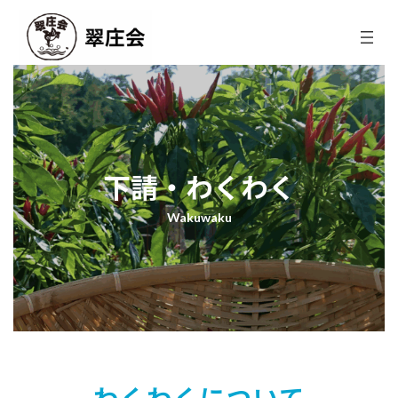
コ
ナ
ン
ビ
テ
ゲ
ン
ー
ツ
シ
へ
ョ
ス
ン
キ
に
ッ
移
プ
動
下請・わくわく
Wakuwaku
わくわくについて